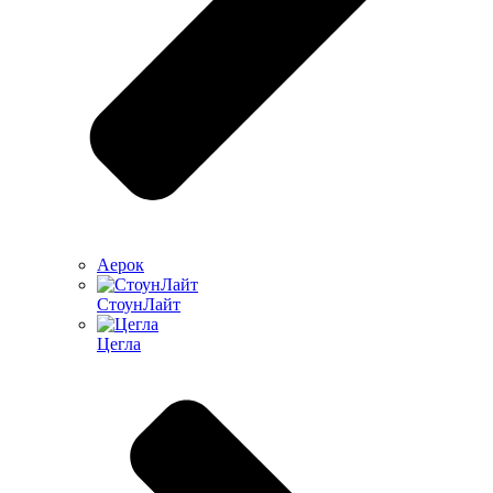
Аерок
СтоунЛайт
Цегла