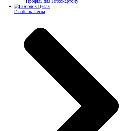
Профіль для Гіпсокартону
Газоблок Цегла