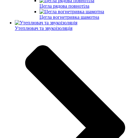
Цегла рядова повнотіла
Цегла вогнетривка шамотна
Утеплювач та звукоізоляція