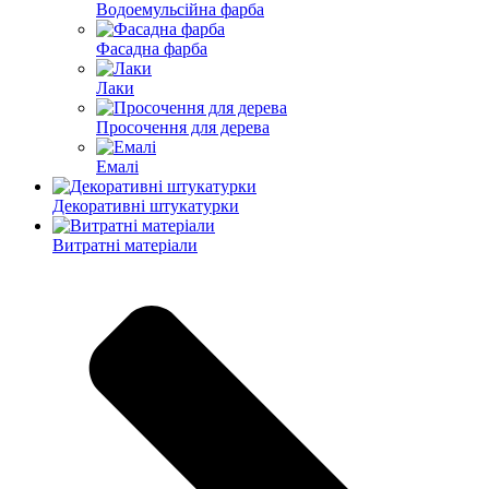
Водоемульсійна фарба
Фасадна фарба
Лаки
Просочення для дерева
Емалі
Декоративні штукатурки
Витратні матеріали