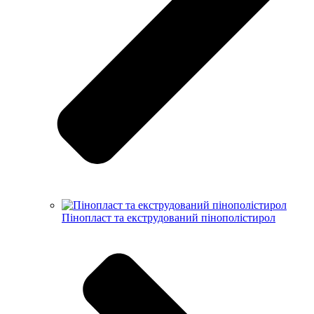
Пінопласт та екструдований пінополістирол