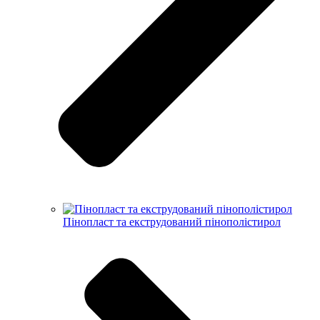
Пінопласт та екструдований пінополістирол