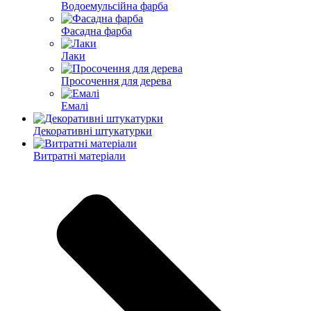
Водоемульсійна фарба
Фасадна фарба
Лаки
Просочення для дерева
Емалі
Декоративні штукатурки
Витратні матеріали