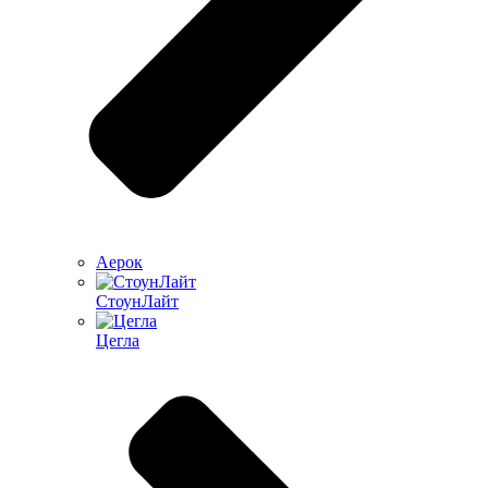
Аерок
СтоунЛайт
Цегла