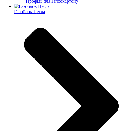
Профіль для Гіпсокартону
Газоблок Цегла