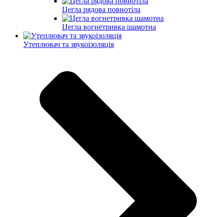
Цегла рядова повнотіла
Цегла вогнетривка шамотна
Утеплювач та звукоізоляція