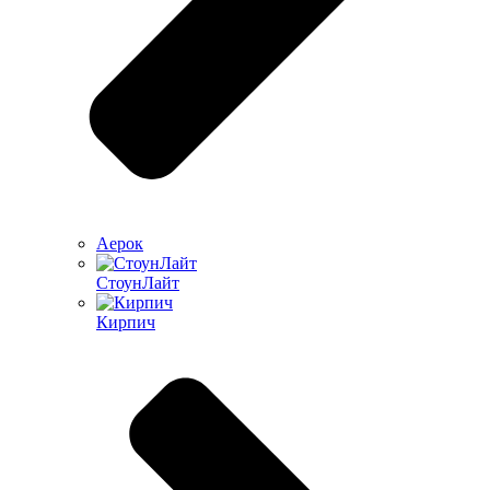
Аерок
СтоунЛайт
Кирпич