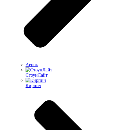
Аерок
СтоунЛайт
Кирпич