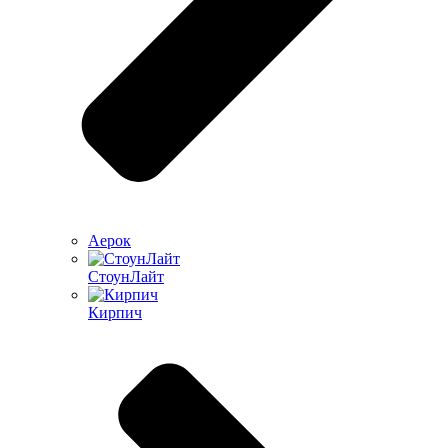
Аерок
СтоунЛайт
Кирпич